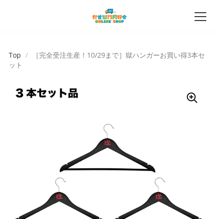
Top
/
［完全受注生産！10/29まで］獄ハンガーお買い得3本セ
ット