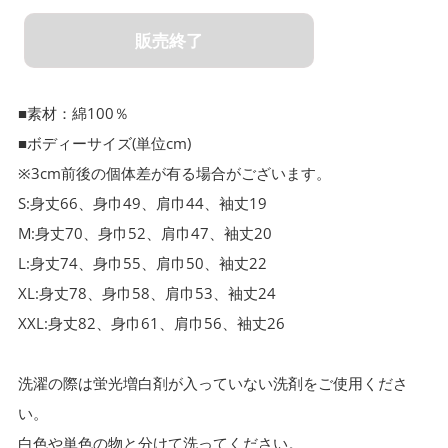
サイズを選択してください
販売終了
S
M
■素材：綿100％
L
■ボディーサイズ(単位cm)
XL
※3cm前後の個体差が有る場合がございます。
S:身丈66、身巾49、肩巾44、袖丈19
XXL
M:身丈70、身巾52、肩巾47、袖丈20
L:身丈74、身巾55、肩巾50、袖丈22
XL:身丈78、身巾58、肩巾53、袖丈24
XXL:身丈82、身巾61、肩巾56、袖丈26
洗濯の際は蛍光増白剤が入っていない洗剤をご使用くださ
い。
白色や単色の物と分けて洗ってください。