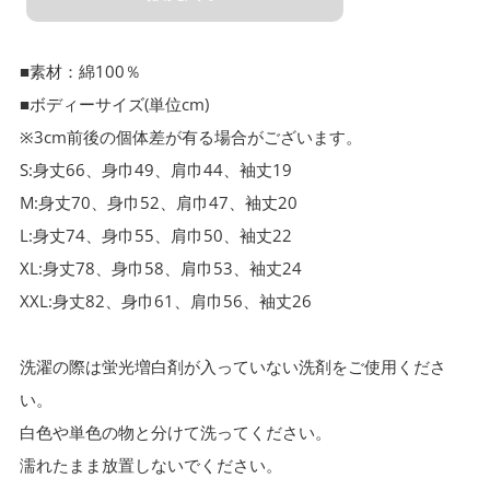
S
M
■素材：綿100％
L
■ボディーサイズ(単位cm)
XL
※3cm前後の個体差が有る場合がございます。
S:身丈66、身巾49、肩巾44、袖丈19
XXL
M:身丈70、身巾52、肩巾47、袖丈20
L:身丈74、身巾55、肩巾50、袖丈22
XL:身丈78、身巾58、肩巾53、袖丈24
XXL:身丈82、身巾61、肩巾56、袖丈26
洗濯の際は蛍光増白剤が入っていない洗剤をご使用くださ
い。
白色や単色の物と分けて洗ってください。
濡れたまま放置しないでください。