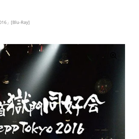
016」[Blu-Ray]